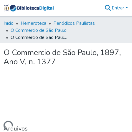
Entrar
Comunidades
&
Início
Hemeroteca
Periódicos Paulistas
Coleções
O Commercio de São Paulo
Tudo na
O Commercio de São Paulo, 1897, Ano V, n. 1377
Biblioteca
Digital
O Commercio de São Paulo, 1897,
Estatísticas
Ano V, n. 1377
Arquivos