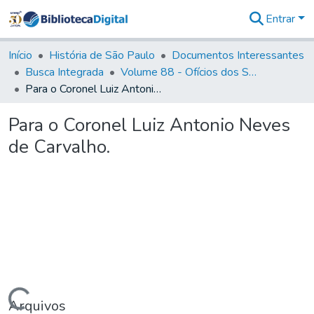
Entrar
Comunidades
&
Início
História de São Paulo
Documentos Interessantes
Coleções
Busca Integrada
Volume 88 - Ofícios dos Senhores Governadores Interinos da Capitania de São Paulo (1817- 1819)
Tudo na
Para o Coronel Luiz Antonio Neves de Carvalho.
Biblioteca
Digital
Para o Coronel Luiz Antonio Neves
Estatísticas
de Carvalho.
Arquivos