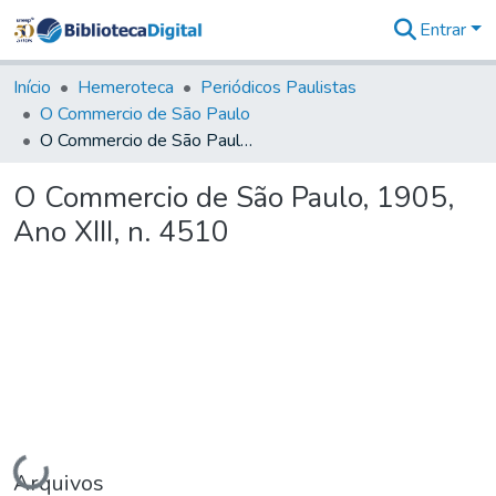
Entrar
Comunidades
&
Início
Hemeroteca
Periódicos Paulistas
Coleções
O Commercio de São Paulo
Tudo na
O Commercio de São Paulo, 1905, Ano XIII, n. 4510
Biblioteca
Digital
O Commercio de São Paulo, 1905,
Estatísticas
Ano XIII, n. 4510
Carregando...
Arquivos