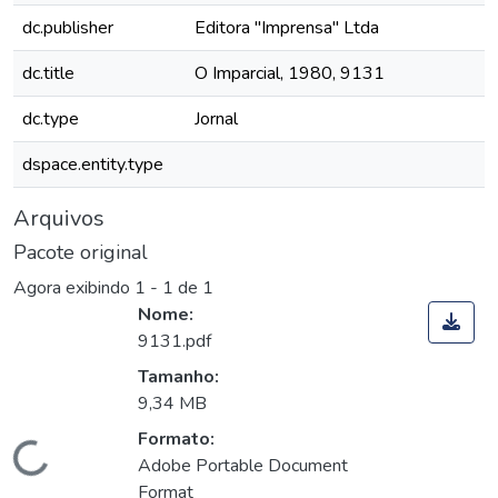
dc.publisher
Editora "Imprensa" Ltda
dc.title
O Imparcial, 1980, 9131
dc.type
Jornal
dspace.entity.type
Arquivos
Pacote original
Agora exibindo
1 - 1 de 1
Nome:
9131.pdf
Tamanho:
9,34 MB
Formato:
Carregando...
Adobe Portable Document
Format