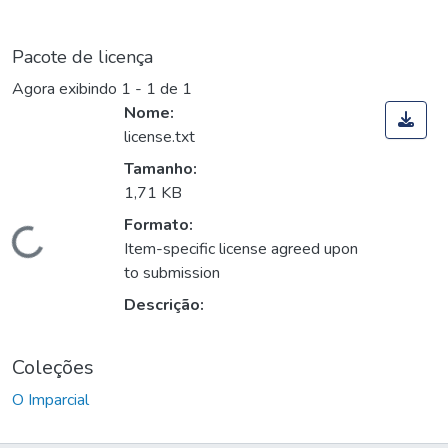
Pacote de licença
Agora exibindo
1 - 1 de 1
Nome:
license.txt
Tamanho:
1,71 KB
Formato:
Carregando...
Item-specific license agreed upon
to submission
Descrição:
Coleções
O Imparcial