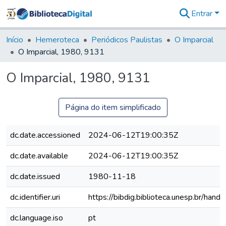
Entrar
Comunidades
&
Início
Hemeroteca
Periódicos Paulistas
O Imparcial
Coleções
O Imparcial, 1980, 9131
Tudo na
Biblioteca
O Imparcial, 1980, 9131
Digital
Estatísticas
Página do item simplificado
dc.date.accessioned
2024-06-12T19:00:35Z
dc.date.available
2024-06-12T19:00:35Z
dc.date.issued
1980-11-18
dc.identifier.uri
https://bibdig.biblioteca.unesp.br/han
dc.language.iso
pt