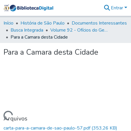
Entrar
Comunidades
&
Início
História de São Paulo
Documentos Interessantes
Coleções
Busca Integrada
Volume 92 - Ofícios do General D. Luiz aos diversos funcionários da Capitania (1768- 1772)
Tudo na
Para a Camara desta Cidade
Biblioteca
Digital
Para a Camara desta Cidade
Estatísticas
Carregando...
Arquivos
carta-para-a-camara-de-sao-paulo-57.pdf
(353,26 KB)