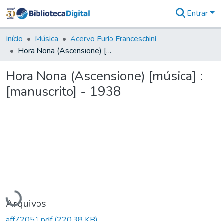
Entrar
Comunidades
&
Início
Música
Acervo Furio Franceschini
Coleções
Hora Nona (Ascensione) [música] : [manuscrito] - 1938
Tudo na
Biblioteca
Hora Nona (Ascensione) [música] :
Digital
[manuscrito] - 1938
Estatísticas
Carregando...
Arquivos
aff72051.pdf
(220,38 KB)