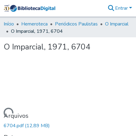
Entrar
Comunidades
&
Início
Hemeroteca
Periódicos Paulistas
O Imparcial
Coleções
O Imparcial, 1971, 6704
Tudo na
Biblioteca
O Imparcial, 1971, 6704
Digital
Estatísticas
Carregando...
Arquivos
6704.pdf
(12,89 MB)