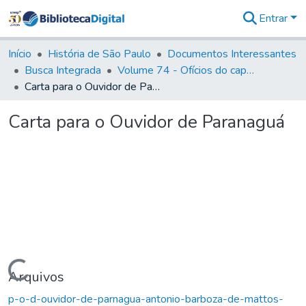
Entrar
Comunidades
&
Início
História de São Paulo
Documentos Interessantes
Coleções
Busca Integrada
Volume 74 - Ofícios do capitão General Martim Lopes Lobo de Saldanha às Câmaras e Comandantes da Capitania (1775)
Tudo na
Carta para o Ouvidor de Paranaguá
Biblioteca
Digital
Carta para o Ouvidor de Paranaguá
Estatísticas
Carregando...
Arquivos
p-o-d-ouvidor-de-parnagua-antonio-barboza-de-mattos-