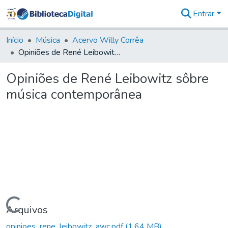
Entrar
Comunidades
&
Início
Música
Acervo Willy Corrêa
Coleções
Opiniões de René Leibowitz sôbre música contemporânea
Tudo na
Biblioteca
Opiniões de René Leibowitz sôbre
Digital
música contemporânea
Estatísticas
Carregando...
Arquivos
opinioes_rene_leibowitz_awc.pdf
(1,64 MB)