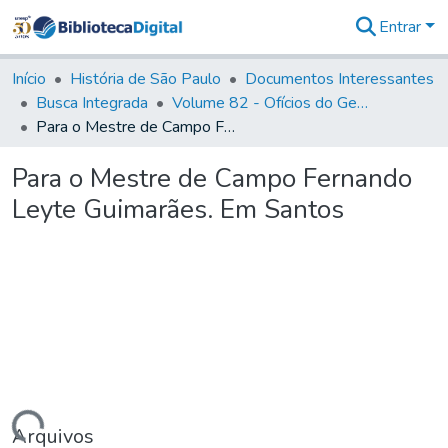
Entrar
Comunidades
&
Início
História de São Paulo
Documentos Interessantes
Coleções
Busca Integrada
Volume 82 - Ofícios do General Martim Lopes Lobo de Saldanha (Governador da Capitania): 1779- 1780
Tudo na
Para o Mestre de Campo Fernando Leyte Guimarães. Em Santos
Biblioteca
Digital
Para o Mestre de Campo Fernando
Estatísticas
Leyte Guimarães. Em Santos
Arquivos