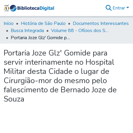
Entrar
Comunidades
&
Início
História de São Paulo
Documentos Interessantes
Coleções
Busca Integrada
Volume 88 - Ofícios dos Senhores Governadores Interinos da Capitania de São Paulo (1817- 1819)
Tudo na
Portaria Joze Glz' Gomide para servir interinamente no Hospital Militar desta Cidade o lugar de Cirurgião-mor do mesmo pelo falescimento de Bernado Joze de Souza
Biblioteca
Digital
Portaria Joze Glz' Gomide para
Estatísticas
servir interinamente no Hospital
Militar desta Cidade o lugar de
Cirurgião-mor do mesmo pelo
falescimento de Bernado Joze de
Souza