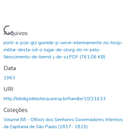
Carregando...
Arquivos
portr-a-joze-glz-gomide-p-servir-interinamente-no-hosp-
militar-desta-cid-o-lugar-de-cirurg-do-m-pelo-
falescimento-de-bernd-j-de-sz.PDF
(761,06 KB)
Data
1963
URI
http://bibdig.biblioteca.unesp.br/handle/10/21633
Coleções
Volume 88 - Ofícios dos Senhores Governadores Interinos
da Capitania de São Paulo (1817- 1819)