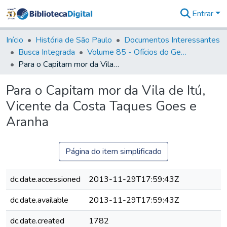
Entrar
Comunidades
&
Início
História de São Paulo
Documentos Interessantes
Coleções
Busca Integrada
Volume 85 - Ofícios do General Francisco da Cunha Menezes (Governador da Capitania): 1782- 1786
Tudo na
Para o Capitam mor da Vila de Itú, Vicente da Costa Taques Goes e Aranha
Biblioteca
Digital
Para o Capitam mor da Vila de Itú,
Estatísticas
Vicente da Costa Taques Goes e
Aranha
Página do item simplificado
dc.date.accessioned
2013-11-29T17:59:43Z
dc.date.available
2013-11-29T17:59:43Z
dc.date.created
1782