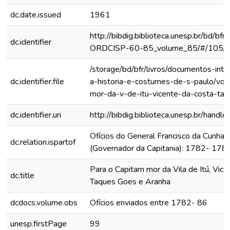
dc.date.issued
1961
http://bibdig.biblioteca.unesp.br/bd/bf
dc.identifier
ORDCISP-60-85_volume_85/#/105/
/storage/bd/bfr/livros/documentos-int
dc.identifier.file
a-historia-e-costumes-de-s-paulo/vol
mor-da-v-de-itu-vicente-da-costa-ta
dc.identifier.uri
http://bibdig.biblioteca.unesp.br/hand
Ofícios do General Francisco da Cunha
dc.relation.ispartof
(Governador da Capitania): 1782- 178
Para o Capitam mor da Vila de Itú, Vice
dc.title
Taques Goes e Aranha
dcdocs.volume.obs
Ofícios enviados entre 1782- 86
unesp.firstPage
99