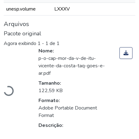
unesp.volume
LXXXV
Arquivos
Pacote original
Agora exibindo
1 - 1 de 1
Nome:
p-o-cap-mor-da-v-de-itu-
vicente-da-costa-taq-goes-e-
Carregando...
ar.pdf
Tamanho:
122,59 KB
Formato:
Adobe Portable Document
Format
Descrição: