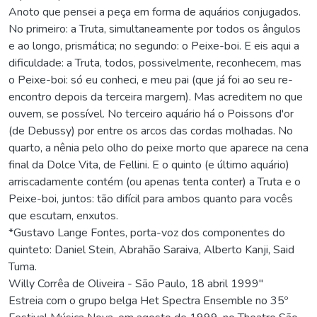
Anoto que pensei a peça em forma de aquários conjugados.
No primeiro: a Truta, simultaneamente por todos os ângulos
e ao longo, prismática; no segundo: o Peixe-boi. E eis aqui a
dificuldade: a Truta, todos, possivelmente, reconhecem, mas
o Peixe-boi: só eu conheci, e meu pai (que já foi ao seu re-
encontro depois da terceira margem). Mas acreditem no que
ouvem, se possível. No terceiro aquário há o Poissons d'or
(de Debussy) por entre os arcos das cordas molhadas. No
quarto, a nênia pelo olho do peixe morto que aparece na cena
final da Dolce Vita, de Fellini. E o quinto (e último aquário)
arriscadamente contém (ou apenas tenta conter) a Truta e o
Peixe-boi, juntos: tão difícil para ambos quanto para vocês
que escutam, enxutos.
*Gustavo Lange Fontes, porta-voz dos componentes do
quinteto: Daniel Stein, Abrahão Saraiva, Alberto Kanji, Said
Tuma.
Willy Corrêa de Oliveira - São Paulo, 18 abril 1999"
Estreia com o grupo belga Het Spectra Ensemble no 35º