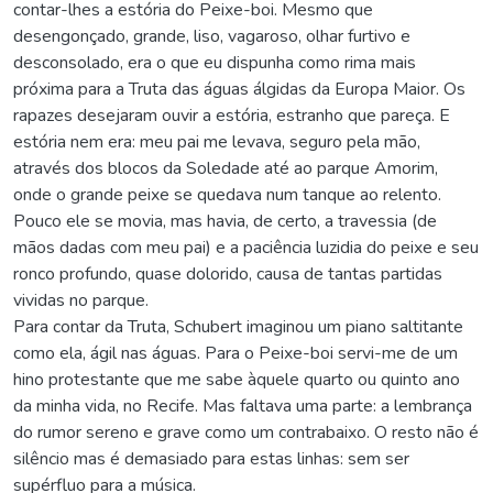
contar-lhes a estória do Peixe-boi. Mesmo que
desengonçado, grande, liso, vagaroso, olhar furtivo e
desconsolado, era o que eu dispunha como rima mais
próxima para a Truta das águas álgidas da Europa Maior. Os
rapazes desejaram ouvir a estória, estranho que pareça. E
estória nem era: meu pai me levava, seguro pela mão,
através dos blocos da Soledade até ao parque Amorim,
onde o grande peixe se quedava num tanque ao relento.
Pouco ele se movia, mas havia, de certo, a travessia (de
mãos dadas com meu pai) e a paciência luzidia do peixe e seu
ronco profundo, quase dolorido, causa de tantas partidas
vividas no parque.
Para contar da Truta, Schubert imaginou um piano saltitante
como ela, ágil nas águas. Para o Peixe-boi servi-me de um
hino protestante que me sabe àquele quarto ou quinto ano
da minha vida, no Recife. Mas faltava uma parte: a lembrança
do rumor sereno e grave como um contrabaixo. O resto não é
silêncio mas é demasiado para estas linhas: sem ser
supérfluo para a música.