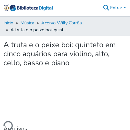
Entrar
Comunidades
&
Início
Música
Acervo Willy Corrêa
Coleções
A truta e o peixe boi: quinteto em cinco aquários para violino, alto, cello, basso e piano
Tudo na
Biblioteca
A truta e o peixe boi: quinteto em
Digital
cinco aquários para violino, alto,
Estatísticas
cello, basso e piano
ando...
Arquivos