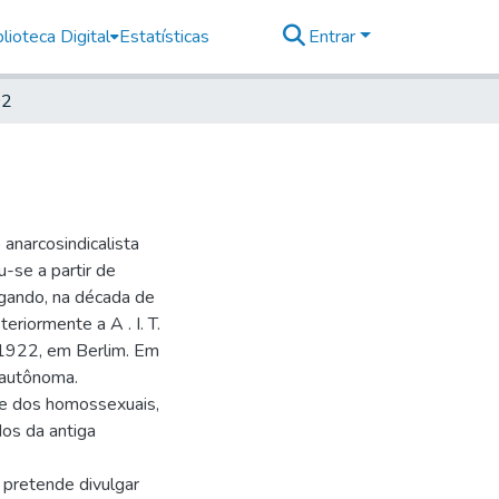
lioteca Digital
Estatísticas
Entrar
02
anarcosindicalista
-se a partir de
egando, na década de
eriormente a A . I. T.
m 1922, em Berlim. Em
 autônoma.
 e dos homossexuais,
ados da antiga
e pretende divulgar