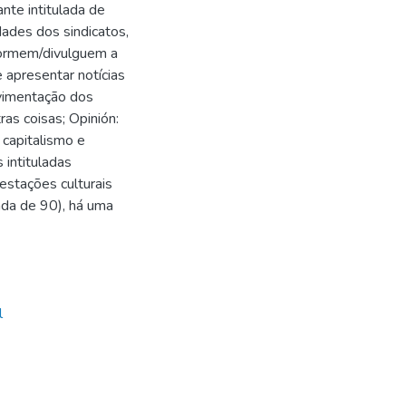
nte intitulada de
dades dos sindicatos,
formem/divulguem a
 apresentar notícias
ovimentação dos
as coisas; Opinión:
 capitalismo e
 intituladas
festações culturais
ada de 90), há uma
l