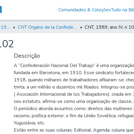
Comunidades & Coleções
Tudo na Bib
Canto Libertário (1906-1995)
CNT Organo de la Confederacion Nacional del Trabajo
CNT, 1989, ano IV, n 1
102
Descrição
A “Confederación Nacional Del Trabajo” é uma organização 
fundada em Barcelona, em 1910. Esse sindicato fortaleceu
1918, quando milhares de trabalhadores afiliaram-se, ch
trinta, a um milhão e duzentos mil filiados. Integrou-se post
( Asociación Internacional de los Trabajadores), criada e
seu estatuto, afirma-se como uma organização de classe,
O periódico aborda assuntos como: direitos das mulheres
racismo, política exterior, o fim da União Soviética, refugi
Yuguslávia, etc.
Estão entre as suas colunas: Editorial; Agenda: coluna qu