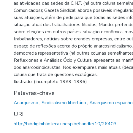
as atividades das sedes da C.N.T. (há outra coluna semelha
Comunicados); Gaceta Sindical: aborda possíveis irregulari
suas atuações, além de pedir para que todas as sedes in
situação atual dos trabalhadores filiados; Mundo: pretende
sobre eleições em outros países, situação econômica, m
trabalhadores, notícias sobre grandes empresas, entre outr
espaço de reflexões acerca do próprio anarcosindicalismo,
democracia representativa (há outras colunas semelhantes
Reflexiones e Análisis); Ócio y Cultura: apresenta as mani
dos anarcosindicalistas. Nos exemplares mais atuais (déc
coluna que trata de questões ecológicas.
Ilustrado. (Incompleto 1989-1996)
Palavras-chave
Anarquismo
,
Sindicalismo libertário
,
Anarquismo espanho
URI
http://bibdig.biblioteca.unesp.br/handle/10/26403