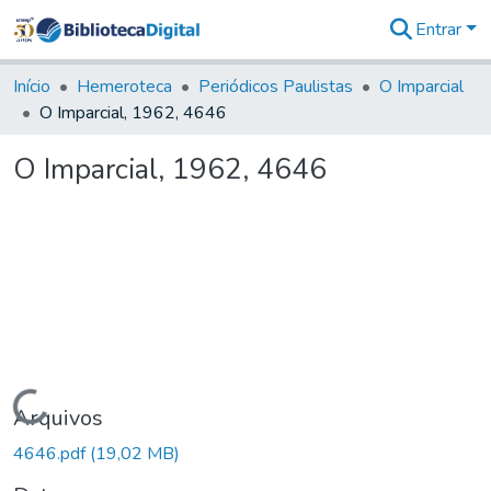
Entrar
Comunidades
&
Início
Hemeroteca
Periódicos Paulistas
O Imparcial
Coleções
O Imparcial, 1962, 4646
Tudo na
Biblioteca
O Imparcial, 1962, 4646
Digital
Estatísticas
Carregando...
Arquivos
4646.pdf
(19,02 MB)