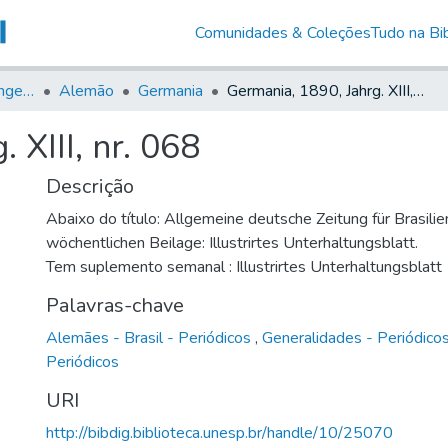
Comunidades & Coleções
Tudo na Bib
Jornais em Língua Estrangeira
Alemão
Germania
Germania, 1890, Jahrg. XIII, nr. 068
 XIII, nr. 068
Descrição
Abaixo do título: Allgemeine deutsche Zeitung für Brasilie
wöchentlichen Beilage: Illustrirtes Unterhaltungsblatt.
Tem suplemento semanal : Illustrirtes Unterhaltungsblatt
Palavras-chave
Alemães - Brasil - Periódicos
,
Generalidades - Periódico
Periódicos
URI
http://bibdig.biblioteca.unesp.br/handle/10/25070