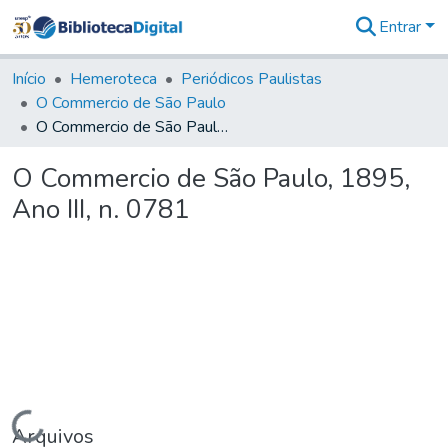
Entrar
Comunidades
&
Início
Hemeroteca
Periódicos Paulistas
Coleções
O Commercio de São Paulo
Tudo na
O Commercio de São Paulo, 1895, Ano III, n. 0781
Biblioteca
Digital
O Commercio de São Paulo, 1895,
Estatísticas
Ano III, n. 0781
Carregando...
Arquivos