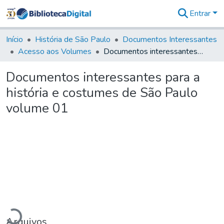
Entrar
Comunidades
&
Início
História de São Paulo
Documentos Interessantes
Coleções
Acesso aos Volumes
Documentos interessantes para a história e costumes de São Paulo volume 01
Tudo na
Biblioteca
Documentos interessantes para a
Digital
história e costumes de São Paulo
Estatísticas
volume 01
egando...
Arquivos