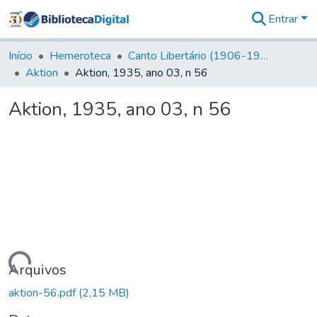
Entrar
Comunidades
&
Início
Hemeroteca
Canto Libertário (1906-1995)
Coleções
Aktion
Aktion, 1935, ano 03, n 56
Tudo na
Biblioteca
Aktion, 1935, ano 03, n 56
Digital
Estatísticas
gando...
Arquivos
aktion-56.pdf
(2,15 MB)