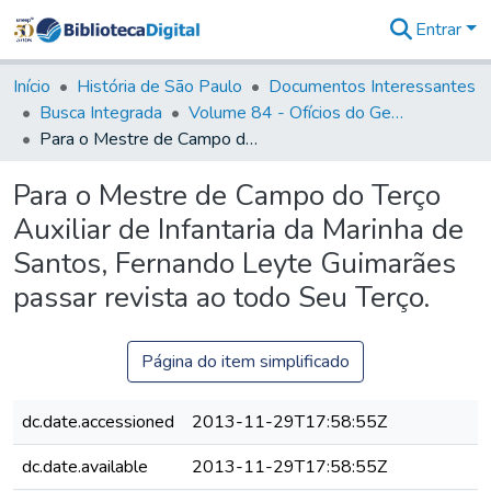
Entrar
Comunidades
&
Início
História de São Paulo
Documentos Interessantes
Coleções
Busca Integrada
Volume 84 - Ofícios do General Martins Lopes de Saldanha (Governador da Capitania): 1782- 1786
Tudo na
Para o Mestre de Campo do Terço Auxiliar de Infantaria da Marinha de Santos, Fernando Leyte Guimarães passar revista ao todo Seu Terço.
Biblioteca
Digital
Para o Mestre de Campo do Terço
Estatísticas
Auxiliar de Infantaria da Marinha de
Santos, Fernando Leyte Guimarães
passar revista ao todo Seu Terço.
Página do item simplificado
dc.date.accessioned
2013-11-29T17:58:55Z
dc.date.available
2013-11-29T17:58:55Z