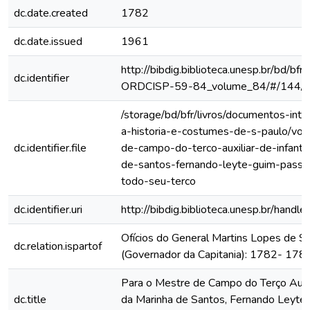
dc.date.created
1782
dc.date.issued
1961
http://bibdig.biblioteca.unesp.br/bd/bf
dc.identifier
ORDCISP-59-84_volume_84/#/144/
/storage/bd/bfr/livros/documentos-int
a-historia-e-costumes-de-s-paulo/vol
dc.identifier.file
de-campo-do-terco-auxiliar-de-infanta
de-santos-fernando-leyte-guim-passar
todo-seu-terco
dc.identifier.uri
http://bibdig.biblioteca.unesp.br/hand
Ofícios do General Martins Lopes de S
dc.relation.ispartof
(Governador da Capitania): 1782- 178
Para o Mestre de Campo do Terço Auxili
dc.title
da Marinha de Santos, Fernando Leyte