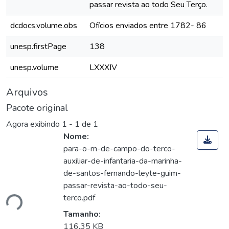
passar revista ao todo Seu Terço.
dcdocs.volume.obs
Ofícios enviados entre 1782- 86
unesp.firstPage
138
unesp.volume
LXXXIV
Arquivos
Pacote original
Agora exibindo
1 - 1 de 1
Nome:
para-o-m-de-campo-do-terco-
auxiliar-de-infantaria-da-marinha-
de-santos-fernando-leyte-guim-
passar-revista-ao-todo-seu-
terco.pdf
ndo...
Tamanho:
116,35 KB