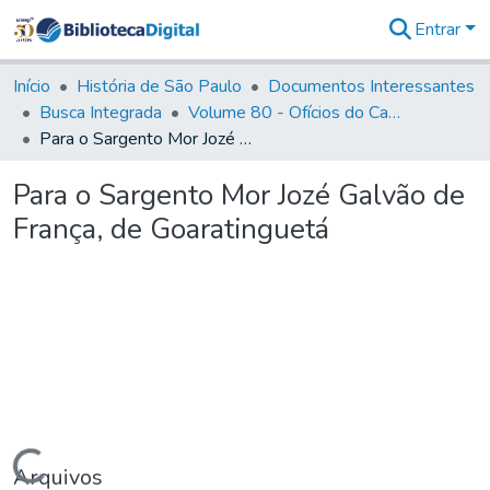
Entrar
Comunidades
&
Início
História de São Paulo
Documentos Interessantes
Coleções
Busca Integrada
Volume 80 - Ofícios do Capitão General Martim Lopes Lobo de Saldanha (1777-1780)
Tudo na
Para o Sargento Mor Jozé Galvão de França, de Goaratinguetá
Biblioteca
Digital
Para o Sargento Mor Jozé Galvão de
Estatísticas
França, de Goaratinguetá
Carregando...
Arquivos