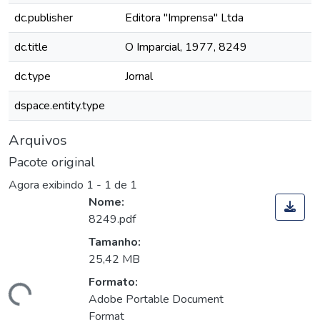
dc.publisher
Editora "Imprensa" Ltda
dc.title
O Imparcial, 1977, 8249
dc.type
Jornal
dspace.entity.type
Arquivos
Pacote original
Agora exibindo
1 - 1 de 1
Nome:
8249.pdf
Tamanho:
25,42 MB
Formato:
Carregando...
Adobe Portable Document
Format