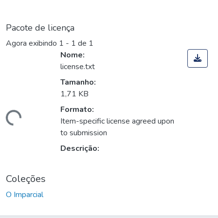
Pacote de licença
Agora exibindo
1 - 1 de 1
Nome:
license.txt
Tamanho:
1,71 KB
Formato:
Carregando...
Item-specific license agreed upon
to submission
Descrição:
Coleções
O Imparcial