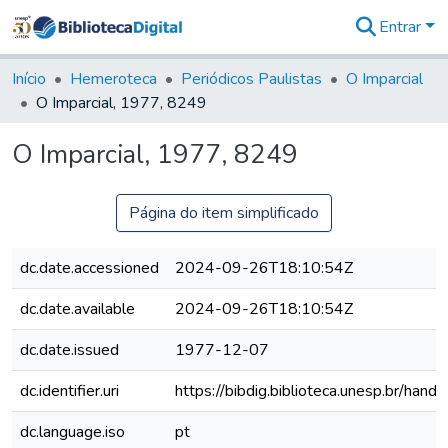
Entrar
Comunidades
&
Início
Hemeroteca
Periódicos Paulistas
O Imparcial
Coleções
O Imparcial, 1977, 8249
Tudo na
Biblioteca
O Imparcial, 1977, 8249
Digital
Estatísticas
Página do item simplificado
dc.date.accessioned
2024-09-26T18:10:54Z
dc.date.available
2024-09-26T18:10:54Z
dc.date.issued
1977-12-07
dc.identifier.uri
https://bibdig.biblioteca.unesp.br/han
dc.language.iso
pt