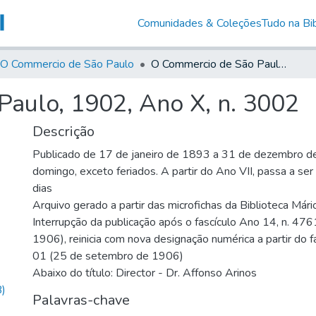
Comunidades & Coleções
Tudo na Bib
O Commercio de São Paulo
O Commercio de São Paulo, 1902, Ano X, n. 3002
aulo, 1902, Ano X, n. 3002
Descrição
Publicado de 17 de janeiro de 1893 a 31 de dezembro d
domingo, exceto feriados. A partir do Ano VII, passa a se
dias
Arquivo gerado a partir das microfichas da Biblioteca Már
Interrupção da publicação após o fascículo Ano 14, n. 476
1906), reinicia com nova designação numérica a partir do f
01 (25 de setembro de 1906)
Abaixo do título: Director - Dr. Affonso Arinos
)
Palavras-chave