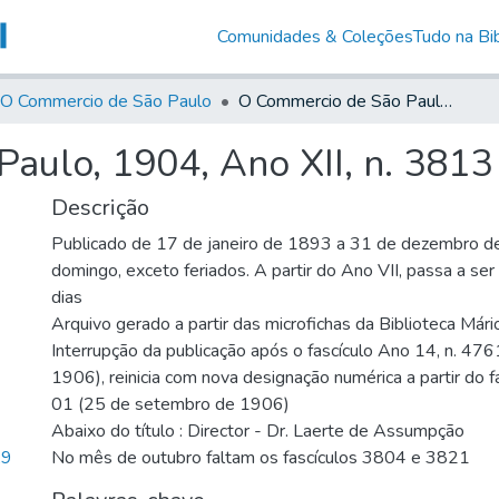
Comunidades & Coleções
Tudo na Bib
O Commercio de São Paulo
O Commercio de São Paulo, 1904, Ano XII, n. 3813
aulo, 1904, Ano XII, n. 3813
Descrição
Publicado de 17 de janeiro de 1893 a 31 de dezembro d
domingo, exceto feriados. A partir do Ano VII, passa a se
dias
Arquivo gerado a partir das microfichas da Biblioteca Már
Interrupção da publicação após o fascículo Ano 14, n. 476
1906), reinicia com nova designação numérica a partir do f
01 (25 de setembro de 1906)
Abaixo do título : Director - Dr. Laerte de Assumpção
,9
No mês de outubro faltam os fascículos 3804 e 3821