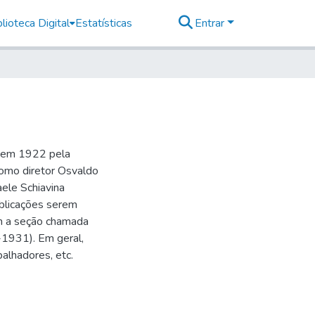
lioteca Digital
Estatísticas
Entrar
o em 1922 pela
como diretor Osvaldo
aele Schiavina
blicações serem
 a seção chamada
-1931). Em geral,
balhadores, etc.