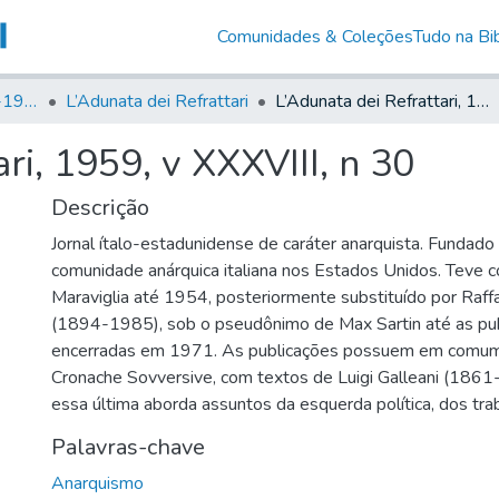
Comunidades & Coleções
Tudo na Bib
Canto Libertário (1906-1995)
L’Adunata dei Refrattari
L’Adunata dei Refrattari, 1959, v XXXVIII, n 30
ri, 1959, v XXXVIII, n 30
Descrição
Jornal ítalo-estadunidense de caráter anarquista. Fundad
comunidade anárquica italiana nos Estados Unidos. Teve 
Maraviglia até 1954, posteriormente substituído por Raff
(1894-1985), sob o pseudônimo de Max Sartin até as pu
encerradas em 1971. As publicações possuem em comum
Cronache Sovversive, com textos de Luigi Galleani (1861
essa última aborda assuntos da esquerda política, dos tra
Palavras-chave
Anarquismo