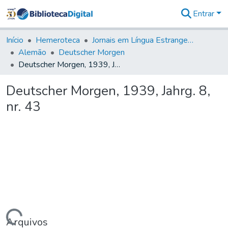
Entrar
Comunidades
&
Início
Hemeroteca
Jornais em Língua Estrangeira
Coleções
Alemão
Deutscher Morgen
Tudo na
Deutscher Morgen, 1939, Jahrg. 8, nr. 43
Biblioteca
Digital
Deutscher Morgen, 1939, Jahrg. 8,
Estatísticas
nr. 43
Arquivos