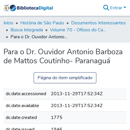
Entrar
Comunidades
&
Início
História de São Paulo
Documentos Interessantes
Coleções
Busca Integrada
Volume 70 - Ofícios do Capitão General Martins Lopes de Saldanha aos diversos funcionários da Capitania (1775-1776)
Tudo na
Para o Dr. Ouvidor Antonio Barboza de Mattos Coutinho- Paranaguá
Biblioteca
Digital
Para o Dr. Ouvidor Antonio Barboza
Estatísticas
de Mattos Coutinho- Paranaguá
Página do item simplificado
dc.date.accessioned
2013-11-29T17:52:34Z
dc.date.available
2013-11-29T17:52:34Z
dc.date.created
1775
dc.date.issued
1946