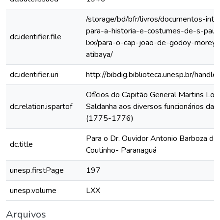
/storage/bd/bfr/livros/documentos-int
para-a-historia-e-costumes-de-s-paul
dc.identifier.file
lxx/para-o-cap-joao-de-godoy-morey
atibaya/
dc.identifier.uri
http://bibdig.biblioteca.unesp.br/hand
Ofícios do Capitão General Martins Lo
dc.relation.ispartof
Saldanha aos diversos funcionários da C
(1775-1776)
Para o Dr. Ouvidor Antonio Barboza de
dc.title
Coutinho- Paranaguá
unesp.firstPage
197
unesp.volume
LXX
Arquivos