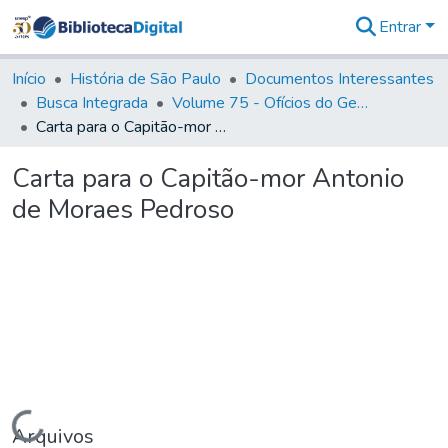
Entrar
Comunidades
&
Início
História de São Paulo
Documentos Interessantes
Coleções
Busca Integrada
Volume 75 - Ofícios do General Martim Lopes Lobo de Saldanha (Governador da Capitania): 1776-1777
Tudo na
Carta para o Capitão-mor Antonio de Moraes Pedroso
Biblioteca
Digital
Carta para o Capitão-mor Antonio
Estatísticas
de Moraes Pedroso
Carregando...
Arquivos