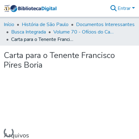
Entrar
Comunidades
&
Início
História de São Paulo
Documentos Interessantes
Coleções
Busca Integrada
Volume 70 - Ofícios do Capitão General Martins Lopes de Saldanha aos diversos funcionários da Capitania (1775-1776)
Tudo na
Carta para o Tenente Francisco Pires Boria
Biblioteca
Digital
Carta para o Tenente Francisco
Estatísticas
Pires Boria
Carregando...
Arquivos