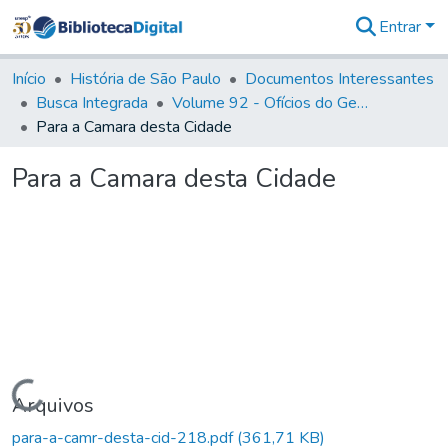
Entrar
Comunidades
&
Início
História de São Paulo
Documentos Interessantes
Coleções
Busca Integrada
Volume 92 - Ofícios do General D. Luiz aos diversos funcionários da Capitania (1768- 1772)
Tudo na
Para a Camara desta Cidade
Biblioteca
Digital
Para a Camara desta Cidade
Estatísticas
Carregando...
Arquivos
para-a-camr-desta-cid-218.pdf
(361,71 KB)