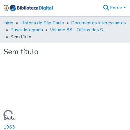
Entrar
Comunidades
&
Início
História de São Paulo
Documentos Interessantes
Coleções
Busca Integrada
Volume 88 - Ofícios dos Senhores Governadores Interinos da Capitania de São Paulo (1817- 1819)
Tudo na
Sem título
Biblioteca
Digital
Sem título
Estatísticas
Carregando...
Data
1963