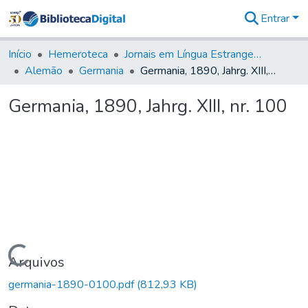
Entrar
Comunidades
&
Início
Hemeroteca
Jornais em Língua Estrangeira
Coleções
Alemão
Germania
Germania, 1890, Jahrg. XIII, nr. 100
Tudo na
Biblioteca
Germania, 1890, Jahrg. XIII, nr. 100
Digital
Estatísticas
Carregando...
Arquivos
germania-1890-0100.pdf
(812,93 KB)