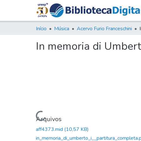
Início
Música
Acervo Furio Franceschini
In memoria di Umberto
Carregando...
Arquivos
aff4373.mid
(10,57 KB)
in_memoria_di_umberto_i__partitura_completa.