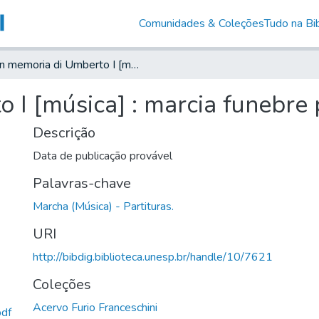
Comunidades & Coleções
Tudo na Bib
In memoria di Umberto I [música] : marcia funebre per banda
 I [música] : marcia funebre
Descrição
Data de publicação provável
Palavras-chave
Marcha (Música) - Partituras.
URI
http://bibdig.biblioteca.unesp.br/handle/10/7621
Coleções
Acervo Furio Franceschini
pdf