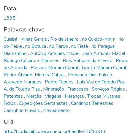
Data
1895
Palavras-chave
Cuiabá
,
Minas Gerais
,
Rio de Janeiro
,
rio Cuxipó-Mirim
,
rio
do Peixe
,
rio Botuca
,
rio Pardo
,
rio Tietê
,
rio Paraguai
Diamantino
,
Antônio Antunes Maciel
,
João Antunes Maciel
,
Rodrigo César de Menezes
,
Brás Baltazar da Silveira
,
Pedro
de Almeida
,
Pascoal Moreira Cabral
,
Jacinto Moreira Cabral
,
Pedro Álvares Moreira Cabral
,
Fernando Dias Falcão
,
Azevedo Marques
,
Pedro Taques
,
Luís Vaz de Toledo Piza
,
A. de Toledo Piza
,
Mineração
,
Franceses
,
Serviços Régios
,
Patentes
,
Mercês
,
Viagens
,
Heranças
,
Tropas Militares
,
Índios
,
Expedições Sertanistas
,
Caminhos Terrestres
,
Caminhos Fluviais
,
Povoamento.
URI
http://bibdig.biblioteca.unesp.br/handle/10/13955