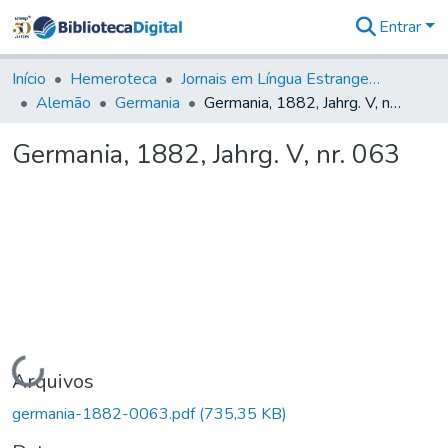
Entrar
Comunidades
&
Início
Hemeroteca
Jornais em Língua Estrangeira
Coleções
Alemão
Germania
Germania, 1882, Jahrg. V, nr. 063
Tudo na
Biblioteca
Germania, 1882, Jahrg. V, nr. 063
Digital
Estatísticas
Carregando...
Arquivos
germania-1882-0063.pdf
(735,35 KB)