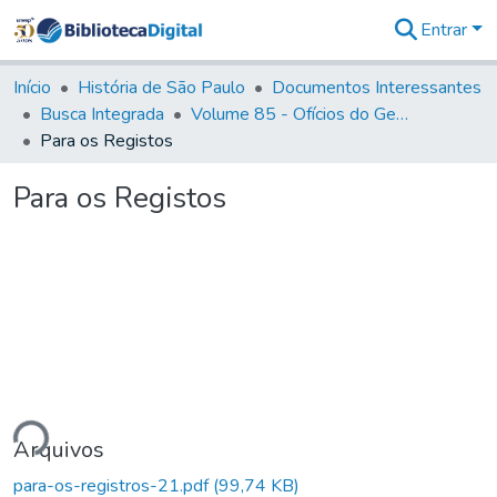
Entrar
Comunidades
&
Início
História de São Paulo
Documentos Interessantes
Coleções
Busca Integrada
Volume 85 - Ofícios do General Francisco da Cunha Menezes (Governador da Capitania): 1782- 1786
Tudo na
Para os Registos
Biblioteca
Digital
Para os Registos
Estatísticas
ando...
Arquivos
para-os-registros-21.pdf
(99,74 KB)