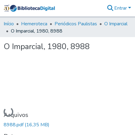
Entrar
Comunidades
&
Início
Hemeroteca
Periódicos Paulistas
O Imparcial
Coleções
O Imparcial, 1980, 8988
Tudo na
Biblioteca
O Imparcial, 1980, 8988
Digital
Estatísticas
Carregando...
Arquivos
8988.pdf
(16,35 MB)