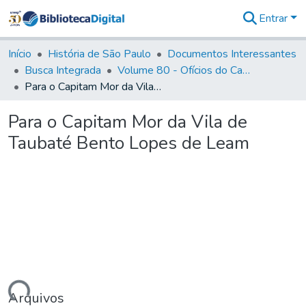
Entrar
Comunidades
&
Início
História de São Paulo
Documentos Interessantes
Coleções
Busca Integrada
Volume 80 - Ofícios do Capitão General Martim Lopes Lobo de Saldanha (1777-1780)
Tudo na
Para o Capitam Mor da Vila de Taubaté Bento Lopes de Leam
Biblioteca
Digital
Para o Capitam Mor da Vila de
Estatísticas
Taubaté Bento Lopes de Leam
Arquivos