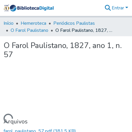
Entrar
Comunidades
&
Início
Hemeroteca
Periódicos Paulistas
Coleções
O Farol Paulistano
O Farol Paulistano, 1827, ano 1, n. 57
Tudo na
Biblioteca
O Farol Paulistano, 1827, ano 1, n.
Digital
57
Estatísticas
Carregando...
Arquivos
farol_paulistano_57.pdf
(381,5 KB)