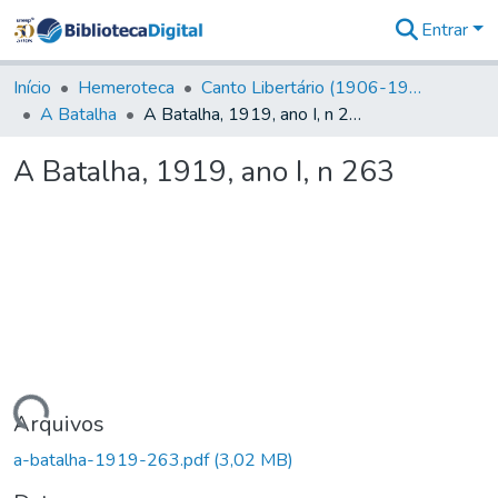
Entrar
Comunidades
&
Início
Hemeroteca
Canto Libertário (1906-1995)
Coleções
A Batalha
A Batalha, 1919, ano I, n 263
Tudo na
Biblioteca
A Batalha, 1919, ano I, n 263
Digital
Estatísticas
gando...
Arquivos
a-batalha-1919-263.pdf
(3,02 MB)