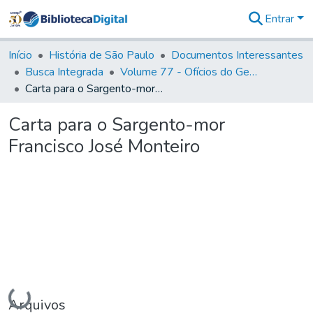
Entrar
Comunidades
&
Início
História de São Paulo
Documentos Interessantes
Coleções
Busca Integrada
Volume 77 - Ofícios do General Martim Lopes Lobo de Saldanha (Governador da Capitania): 1776-1777
Tudo na
Carta para o Sargento-mor Francisco José Monteiro
Biblioteca
Digital
Carta para o Sargento-mor
Estatísticas
Francisco José Monteiro
Carregando...
Arquivos