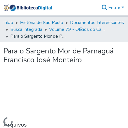
Entrar
Comunidades
&
Início
História de São Paulo
Documentos Interessantes
Coleções
Busca Integrada
Volume 79 - Ofícios do Capitão General Martim Lopes Lobo de Saldanha (1777)
Tudo na
Para o Sargento Mor de Parnaguá Francisco José Monteiro
Biblioteca
Digital
Para o Sargento Mor de Parnaguá
Estatísticas
Francisco José Monteiro
Carregando...
Arquivos