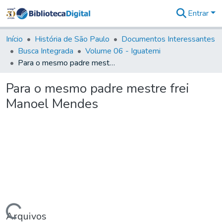
Entrar
Comunidades
&
Início
História de São Paulo
Documentos Interessantes
Coleções
Busca Integrada
Volume 06 - Iguatemi
Tudo na
Para o mesmo padre mestre frei Manoel Mendes
Biblioteca
Digital
Para o mesmo padre mestre frei
Estatísticas
Manoel Mendes
Arquivos