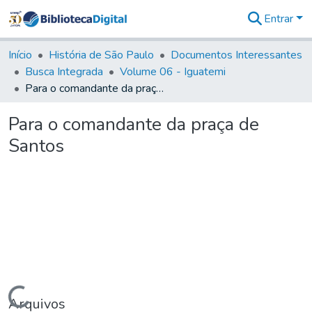
Entrar
Comunidades
&
Início
História de São Paulo
Documentos Interessantes
Coleções
Busca Integrada
Volume 06 - Iguatemi
Tudo na
Para o comandante da praça de Santos
Biblioteca
Digital
Para o comandante da praça de
Estatísticas
Santos
Carregando...
Arquivos