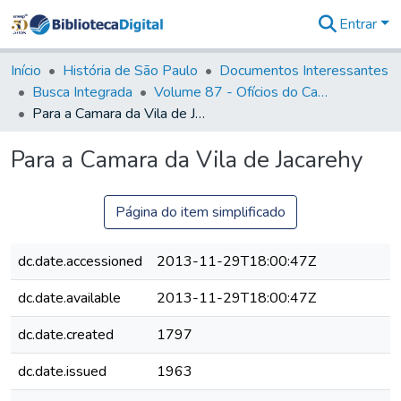
Entrar
Comunidades
&
Início
História de São Paulo
Documentos Interessantes
Coleções
Busca Integrada
Volume 87 - Ofícios do Capitão General Antonio Manoel de Melo Castro e Mendonça (1797- 1801)
Tudo na
Para a Camara da Vila de Jacarehy
Biblioteca
Digital
Para a Camara da Vila de Jacarehy
Estatísticas
Página do item simplificado
dc.date.accessioned
2013-11-29T18:00:47Z
dc.date.available
2013-11-29T18:00:47Z
dc.date.created
1797
dc.date.issued
1963