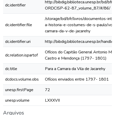
http://bibdig.biblioteca.unesp.br/bd/bf
dc.identifier
ORDCISP-62-87_volume_87/#/86/
/storage/bd/bfr/livros/documentos-int
dc.identifier.file
a-historia-e-costumes-de-s-paulo/vol
camara-da-v-de-jacarehy
dc.identifier.uri
http://bibdig.biblioteca.unesp.br/hand
Ofícios do Capitão General Antonio Ma
dc.relation.ispartof
Castro e Mendonça (1797- 1801)
dc.title
Para a Camara da Vila de Jacarehy
dcdocs.volume.obs
Ofícios enviados entre 1797- 1801
unesp.firstPage
72
unesp.volume
LXXXVII
Arquivos