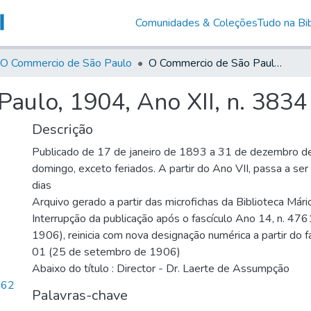
Comunidades & Coleções
Tudo na Bib
O Commercio de São Paulo
O Commercio de São Paulo, 1904, Ano XII, n. 3834
aulo, 1904, Ano XII, n. 3834
Descrição
Publicado de 17 de janeiro de 1893 a 31 de dezembro d
domingo, exceto feriados. A partir do Ano VII, passa a se
dias
Arquivo gerado a partir das microfichas da Biblioteca Már
Interrupção da publicação após o fascículo Ano 14, n. 476
1906), reinicia com nova designação numérica a partir do f
01 (25 de setembro de 1906)
Abaixo do título : Director - Dr. Laerte de Assumpção
,62
Palavras-chave