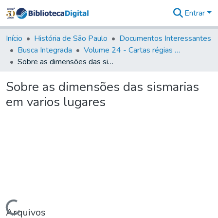
Entrar
Comunidades
&
Início
História de São Paulo
Documentos Interessantes
Coleções
Busca Integrada
Volume 24 - Cartas régias e provisões (1730- 1738)
Tudo na
Sobre as dimensões das sismarias em varios lugares
Biblioteca
Digital
Sobre as dimensões das sismarias
Estatísticas
em varios lugares
Carregando...
Arquivos