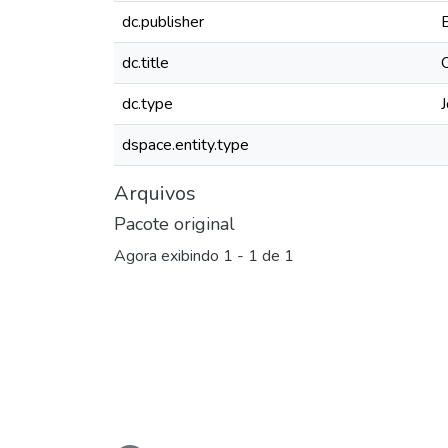
dc.publisher
dc.title
dc.type
J
dspace.entity.type
Arquivos
Pacote original
Agora exibindo
1 - 1 de 1