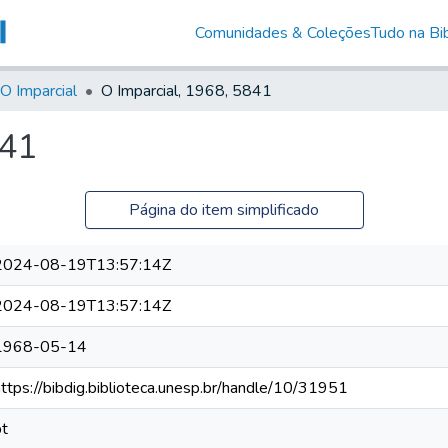
Comunidades & Coleções
Tudo na Bib
O Imparcial
O Imparcial, 1968, 5841
841
Página do item simplificado
2024-08-19T13:57:14Z
2024-08-19T13:57:14Z
1968-05-14
https://bibdig.biblioteca.unesp.br/handle/10/31951
pt