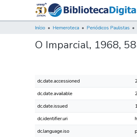
Início
Hemeroteca
Periódicos Paulistas
O Imparcial, 1968, 5
dc.date.accessioned
dc.date.available
dc.date.issued
dc.identifier.uri
dc.language.iso