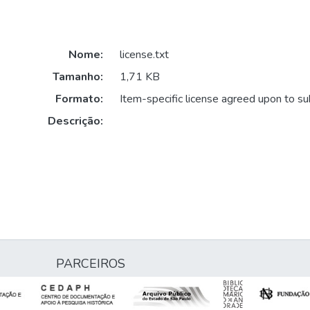
Nome:
license.txt
Tamanho:
1,71 KB
Formato:
Item-specific license agreed upon to s
Descrição:
PARCEIROS