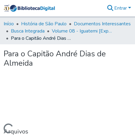
Entrar
Comunidades
&
Início
História de São Paulo
Documentos Interessantes
Coleções
Busca Integrada
Volume 08 - Iguatemi [Expedições para proteção e sustento]
Tudo na
Para o Capitão André Dias de Almeida
Biblioteca
Digital
Para o Capitão André Dias de
Estatísticas
Almeida
Arquivos