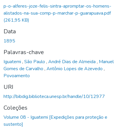
Carregando...
p-o-alferes-joze-felis-sintra-apromptar-os-homens-
alistados-na-sua-comp-p-marchar-p-guarapuava.pdf
(261,95 KB)
Data
1895
Palavras-chave
Iguatemi
,
São Paulo
,
André Dias de Almeida
,
Manuel
Gomes de Carvalho
,
Antônio Lopes de Azevedo
,
Povoamento
URI
http://bibdig.biblioteca.unesp.br/handle/10/12977
Coleções
Volume 08 - Iguatemi [Expedições para proteção e
sustento]