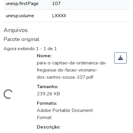
unesp.firstPage
107
unesp.volume
LXXXII
Arquivos
Pacote original
Agora exibindo
1 - 1 de 1
Nome:
para-o-capitao-da-ordenanca-da-
freguesia-do-facao-viroriano-
dos-santos-souza-107.pdf
Tamanho:
Carregando...
239,26 KB
Formato:
Adobe Portable Document
Format
Descrição: