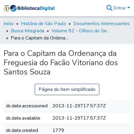
Entrar
Comunidades
&
Início
História de São Paulo
Documentos Interessantes
Coleções
Busca Integrada
Volume 82 - Ofícios do General Martim Lopes Lobo de Saldanha (Governador da Capitania): 1779- 1780
Tudo na
Para o Capitam da Ordenança da Freguesia do Facão Vitoriano dos Santos Souza
Biblioteca
Digital
Para o Capitam da Ordenança da
Estatísticas
Freguesia do Facão Vitoriano dos
Santos Souza
Página do item simplificado
dc.date.accessioned
2013-11-29T17:57:37Z
dc.date.available
2013-11-29T17:57:37Z
dc.date.created
1779