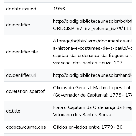
dc.date.issued
1956
http://bibdig.biblioteca.unesp.br/bd/bf
dc.identifier
ORDCISP-57-82_volume_82/#/111/
/storage/bd/bfr/livros/documentos-int
a-historia-e-costumes-de-s-paulo/vol
dc.identifier.file
capitao-da-ordenanca-da-freguesia-do
viroriano-dos-santos-souza-107
dc.identifier.uri
http://bibdig.biblioteca.unesp.br/hand
Ofícios do General Martim Lopes Lobo
dc.relation.ispartof
(Governador da Capitania): 1779- 178
Para o Capitam da Ordenança da Fregu
dc.title
Vitoriano dos Santos Souza
dcdocs.volume.obs
Ofícios enviados entre 1779- 80